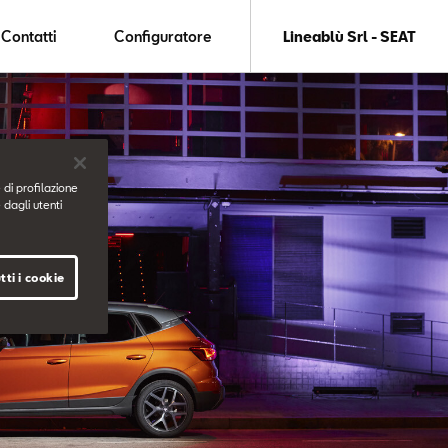
Contatti
Configuratore
Lineablù Srl - SEAT
 di profilazione
 dagli utenti
tti i cookie