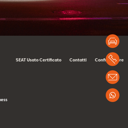
Test
Chi
SEAT Usato Certificato
Contatti
Configuratore
Info
s
Wha
ness