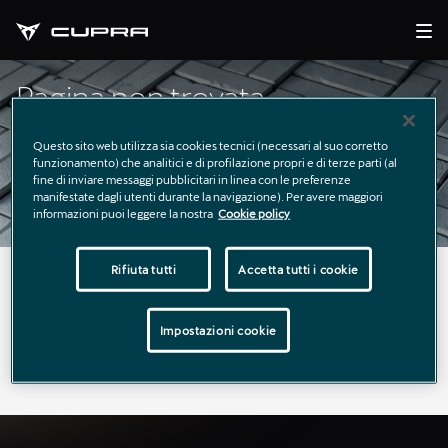
Pagina non trovata
Questo sito web utilizza sia cookies tecnici (necessari al suo corretto
funzionamento) che analitici e di profilazione propri e di terze parti (al
fine di inviare messaggi pubblicitari in linea con le preferenze
manifestate dagli utenti durante la navigazione). Per avere maggiori
informazioni puoi leggere la nostra
Cookie policy
Rifiuta tutti
Accetta tutti i cookie
La pagina richiesta non è stata trovata.
Puoi continuare a esplorare il sito usando il menù di
Impostazioni cookie
navigazione qui sopra.