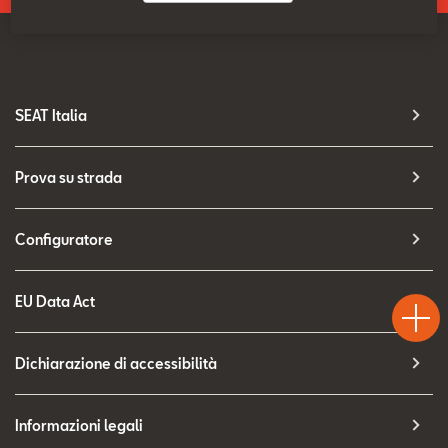
Contatti
Configuratore
SEAT Italia
Prova su strada
Configuratore
Test
Chiama
Informaz
WhatsA
EU Data Act
Drive
Dichiarazione di accessibilità
Informazioni legali