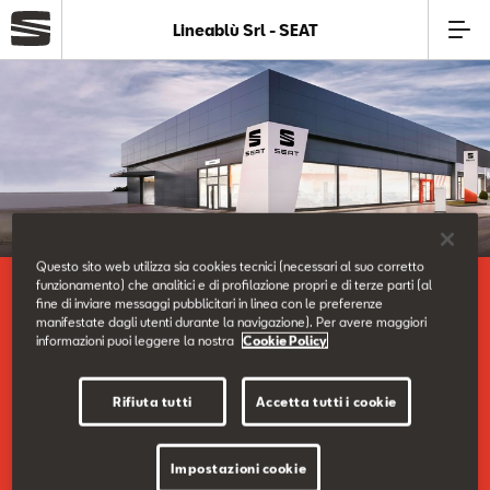
Lineablù Srl - SEAT
Azienda
Modelli
Offerte
Questo sito web utilizza sia cookies tecnici (necessari al suo corretto
funzionamento) che analitici e di profilazione propri e di terze parti (al
La nostra azienda.
Service
fine di inviare messaggi pubblicitari in linea con le preferenze
Concessionaria - Lineablù
manifestate dagli utenti durante la navigazione). Per avere maggiori
informazioni puoi leggere la nostra
Cookie Policy
Business
Rifiuta tutti
Accetta tutti i cookie
Vieni a trovarci nella nostra sede.
SEAT Usato Certificato
Impostazioni cookie